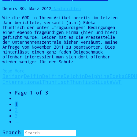
Dennis
30. März 2012
Nachrichten
Wie die GRD in Ihrem Artikel bereits im letzten
Jahr berichtete, verkauft (u.a.) Edeka
Thunfisch der unter „fragwürdigen“ Bedingungen
einer ebenso fragwürdigen Firma (hier und hier)
gefischt wurde. Leider hat es die Pressestelle
der Unternehmenszentrale bisher versäumt, meine
Anfrage vom November 2011 zu beantworten. Dies
hinterlässt einen ganz faden Beigeschmack,
offenbar interessiert man sich dort offenbar
wieder weniger für den Schutz …
Read More
Beifang
Delfin
Delfine
Delphin
Delphine
Edeka
GRD
H
International
Thunfisch
Thunfischliste
WWF
Page 1 of 3
1
2
3
→
Search