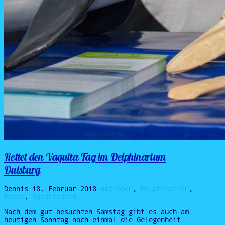
Rettet den Vaquita-Tag im Delphinarium
Duisburg
Dennis
18. Februar 2018
Aktionen
,
Delphinarien
,
Fotos
,
Nachrichten
Nach dem gut besuchten Samstag gibt es auch am
heutigen Sonntag noch einmal die Gelegenheit