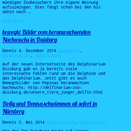
mündigen Zoobesuchern ihre eigene Meinung
aufzuzwingen. Dies fängt schon bei den bis
dahin noch …
Read More
bewegte Bilder vom heranwachsenden
Nachwuchs in Duisburg
Dennis
4. Dezember 2014
Allgemein
,
Delphinarien
,
Nachrichten
Auf der neuen Internetseite des Delphinarium
Duisburg gab es ja bereits viele
interessante Fakten rund um die Delphine und
das Delphinarium. Jetzt gibt es auch
Bewegtbilder von Pepinas heranwachsen
Nachwuchs: http://delfinarium-zoo-
duisburg.de/unsere_tiere_junger_delfin.html
Dolly und Donna schwimmen ab sofort in
Nürnberg
Dennis
5. Mai 2014
Delphinarien
,
Nachrichten
Wie der Zoo Duisburg heute auf seiner