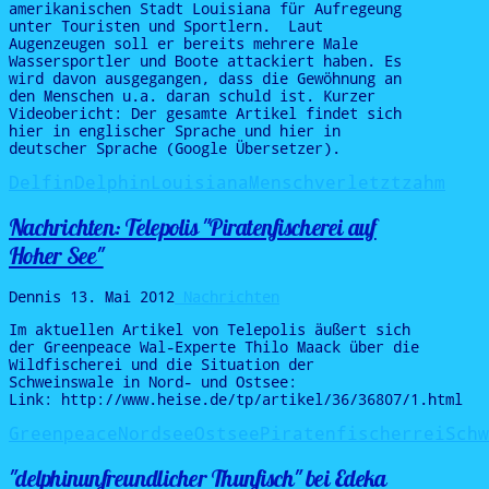
amerikanischen Stadt Louisiana für Aufregeung
unter Touristen und Sportlern. Laut
Augenzeugen soll er bereits mehrere Male
Wassersportler und Boote attackiert haben. Es
wird davon ausgegangen, dass die Gewöhnung an
den Menschen u.a. daran schuld ist. Kurzer
Videobericht: Der gesamte Artikel findet sich
hier in englischer Sprache und hier in
deutscher Sprache (Google Übersetzer).
Delfin
Delphin
Louisiana
Mensch
verletzt
zahm
Nachrichten: Telepolis "Piratenfischerei auf
Hoher See"
Dennis
13. Mai 2012
Nachrichten
Im aktuellen Artikel von Telepolis äußert sich
der Greenpeace Wal-Experte Thilo Maack über die
Wildfischerei und die Situation der
Schweinswale in Nord- und Ostsee:
Link: http://www.heise.de/tp/artikel/36/36807/1.html
Greenpeace
Nordsee
Ostsee
Piratenfischerrei
Schw
"delphinunfreundlicher Thunfisch" bei Edeka