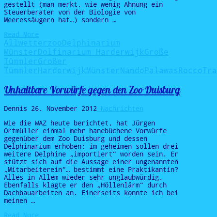
gestellt (man merkt, wie wenig Ahnung ein
Steuerberater von der Biologie von
Meeressäugern hat…) sondern …
Read More
Allwetterzoo
Delphinarium
Münster
Dolfinarium Harderwijk
Große
Tümmler
Großer
Tümmler
Harderwijk
Münster
Nando
Palawas
Rocco
Tra
Unhaltbare Vorwürfe gegen den Zoo Duisburg
Dennis
26. November 2012
Nachrichten
Wie die WAZ heute berichtet, hat Jürgen
Ortmüller einmal mehr hanebüchene Vorwürfe
gegenüber dem Zoo Duisburg und dessen
Delphinarium erhoben: im geheimen sollen drei
weitere Delphine „importiert“ worden sein. Er
stützt sich auf die Aussage einer ungenannten
„Mitarbeiterein“… bestimmt eine Praktikantin?
Alles in Allem wieder sehr unglaubwürdig.
Ebenfalls klagte er den „Höllenlärm“ durch
Dachbauarbeiten an. Einerseits konnte ich bei
meinen …
Read More