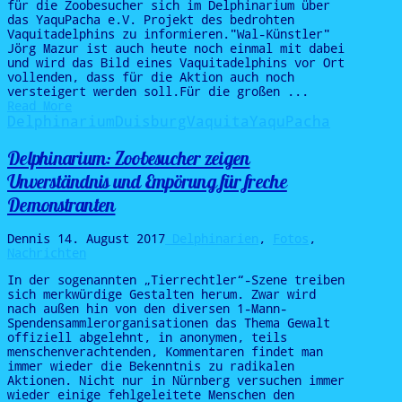
für die Zoobesucher sich im Delphinarium über
das YaquPacha e.V. Projekt des bedrohten
Vaquitadelphins zu informieren."Wal-Künstler"
Jörg Mazur ist auch heute noch einmal mit dabei
und wird das Bild eines Vaquitadelphins vor Ort
vollenden, dass für die Aktion auch noch
versteigert werden soll.Für die großen ...
Read More
Delphinarium
Duisburg
Vaquita
YaquPacha
Delphinarium: Zoobesucher zeigen
Unverständnis und Empörung für freche
Demonstranten
Dennis
14. August 2017
Delphinarien
,
Fotos
,
Nachrichten
In der sogenannten „Tierrechtler“-Szene treiben
sich merkwürdige Gestalten herum. Zwar wird
nach außen hin von den diversen 1-Mann-
Spendensammlerorganisationen das Thema Gewalt
offiziell abgelehnt, in anonymen, teils
menschenverachtenden, Kommentaren findet man
immer wieder die Bekenntnis zu radikalen
Aktionen. Nicht nur in Nürnberg versuchen immer
wieder einige fehlgeleitete Menschen den