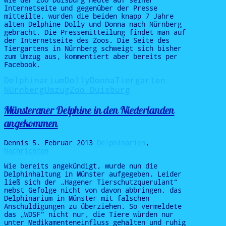
Internetseite und gegenüber der Presse
mitteilte, wurden die beiden knapp 7 Jahre
alten Delphine Dolly und Donna nach Nürnberg
gebracht. Die Pressemitteilung findet man auf
der Internetseite des Zoos. Die Seite des
Tiergartens in Nürnberg schweigt sich bisher
zum Umzug aus, kommentiert aber bereits per
Facebook.
Delphinarium
Dolly
Donna
Tiergarten
Nürnberg
Umzug
Zoo Duisburg
Münsteraner Delphine in den Niederlanden
angekommen
Dennis
5. Februar 2013
Delphinarien
,
Nachrichten
Wie bereits angekündigt, wurde nun die
Delphinhaltung in Münster aufgegeben. Leider
ließ sich der „Hagener Tierschutzquerulant“
nebst Gefolge nicht von davon abbringen, das
Delphinarium in Münster mit falschen
Anschuldigungen zu überziehen. So vermeldete
das „WDSF“ nicht nur, die Tiere würden nur
unter Medikamenteneinfluss gehalten und ruhig