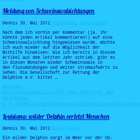
Meldung von Schweinswalsichtungen
Dennis
30. Mai 2012
Allgemein
,
Nachrichten
Nach dem ich vorhin per Kommentar (ja, ihr
könnte jeden Artikel kommentieren!) auf eine
Schweinswalsichtung hingewiesen wurde, möchte
ich euch wieder auf die Möglichkeit der
Mithilfe hinweisen: Wie ich bereits in diesem
Artikel aus dem letzten Jahr schrieb, gibt es
in diesen Monaten wieder Schweinswale in
den Flussmündungen und weiter stromaufwärts zu
sehen. Die Gesellschaft zur Rettung der
Delphine e.V. bittet …
Read More
Ems
fluss
Gesellschaft zur Rettung der
Delphine
e.V.
GRD
Meldung
Schweinswal
Schweinswale
Sichtun
Louisiana: wilder Delphin verletzt Menschen
Dennis
30. Mai 2012
Nachrichten
Ein wilder Delphin sorgt im Meer vor der US-