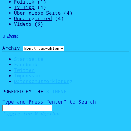
Politik
(1)
TV-Tipp
(4)
Über diese Seite
(4)
Uncategorized
(4)
Videos
(6)
Archiv
Archiv
Startseite
Facebook
Twitter
Impressum
Datenschutzerklärung
POWERED BY THE
X THEME
Type and Press “enter” to Search
Toggle the Widgetbar