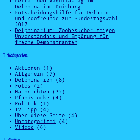
Rettet den Vaquita-Tag im
Delphinarium Duisburg
Entscheidungshilfe für Delphin-
und Zoofreunde zur Bundestagswahl
2017
Delphinarium: Zoobesucher zeigen
Unverständnis und Empörung für
freche Demonstranten
Kategorien
Aktionen
(1)
Allgemein
(7)
Delphinarien
(8)
Fotos
(2)
Nachrichten
(22)
Pfundstücke
(4)
Politik
(1)
TV-Tipp
(4)
Über diese Seite
(4)
Uncategorized
(4)
Videos
(6)
Archiv