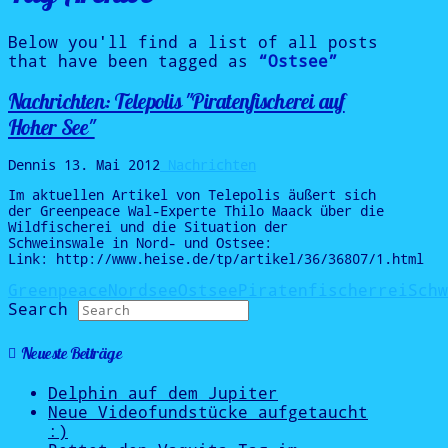
Below you'll find a list of all posts
that have been tagged as
“Ostsee”
Nachrichten: Telepolis "Piratenfischerei auf
Hoher See"
Dennis
13. Mai 2012
Nachrichten
Im aktuellen Artikel von Telepolis äußert sich
der Greenpeace Wal-Experte Thilo Maack über die
Wildfischerei und die Situation der
Schweinswale in Nord- und Ostsee:
Link: http://www.heise.de/tp/artikel/36/36807/1.html
Greenpeace
Nordsee
Ostsee
Piratenfischerrei
Schw
Search
Neueste Beiträge
Delphin auf dem Jupiter
Neue Videofundstücke aufgetaucht
:)