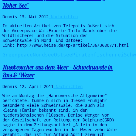
Hoher See"
Dennis
13. Mai 2012
Nachrichten
Im aktuellen Artikel von Telepolis äußert sich
der Greenpeace Wal-Experte Thilo Maack über die
Wildfischerei und die Situation der
Schweinswale in Nord- und Ostsee:
Link: http://www.heise.de/tp/artikel/36/36807/1.html
Greenpeace
Nordsee
Ostsee
Piratenfischerrei
Schw
Flussbesucher aus dem Meer – Schweinswale in
Ems & Weser
Dennis
12. April 2011
Nachrichten
Wie am Montag die „Hannoversche Allgemeine“
berichtete, tummeln sich in diesem Frühjahr
besonders viele Schweinswale, die auch als
kleine Tümmler bekannt sind, in den
niedersächsischen Flüssen. Denise Wenger von
der Gesellschaft zur Rettung der Delphine(GRD)
sagte in dem Zeitungsartikel „Allein in den
vergangenen Tagen wurden in der Weser zehn Wale
gezählt, das ist für Anfang April ziemlich