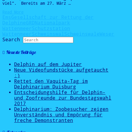
viel“. Bereits am 27. März …
Read More
Ems
Gesellschaft zur Rettung der
Delphine
GRD
Nationalpark
Wattenmeer
Schutzstation
Wattenmeer
Schweinswal
Schweinswale
Weser
Search
Neueste Beiträge
Delphin auf dem Jupiter
Neue Videofundstücke aufgetaucht
:)
Rettet den Vaquita-Tag im
Delphinarium Duisburg
Entscheidungshilfe für Delphin-
und Zoofreunde zur Bundestagswahl
2017
Delphinarium: Zoobesucher zeigen
Unverständnis und Empörung für
freche Demonstranten