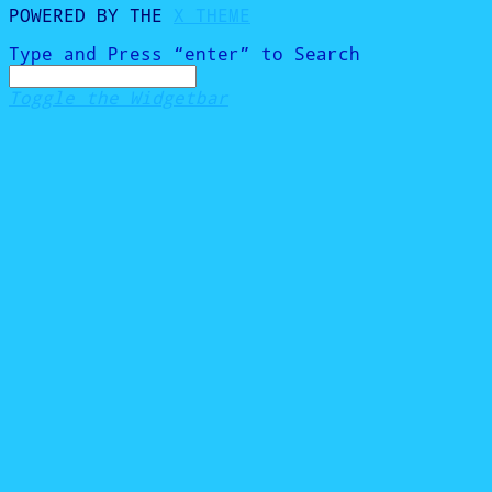
POWERED BY THE
X THEME
Type and Press “enter” to Search
Toggle the Widgetbar