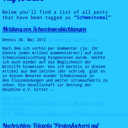
Below you'll find a list of all posts
that have been tagged as
“Schweinswal”
Meldung von Schweinswalsichtungen
Dennis
30. Mai 2012
Allgemein
,
Nachrichten
Nach dem ich vorhin per Kommentar (ja, ihr
könnte jeden Artikel kommentieren!) auf eine
Schweinswalsichtung hingewiesen wurde, möchte
ich euch wieder auf die Möglichkeit der
Mithilfe hinweisen: Wie ich bereits in diesem
Artikel aus dem letzten Jahr schrieb, gibt es
in diesen Monaten wieder Schweinswale in
den Flussmündungen und weiter stromaufwärts zu
sehen. Die Gesellschaft zur Rettung der
Delphine e.V. bittet …
Read More
Ems
fluss
Gesellschaft zur Rettung der
Delphine
e.V.
GRD
Meldung
Schweinswal
Schweinswale
Sichtun
Nachrichten: Telepolis "Piratenfischerei auf