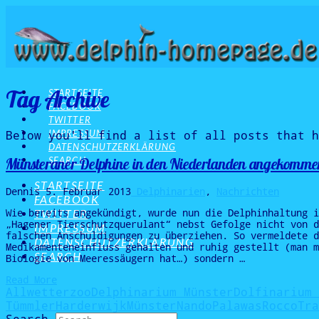
Tag Archive
STARTSEITE
FACEBOOK
TWITTER
IMPRESSUM
Below you'll find a list of all posts that 
DATENSCHUTZERKLÄRUNG
SEARCH
Münsteraner Delphine in den Niederlanden angekomme
STARTSEITE
Dennis
5. Februar 2013
Delphinarien
,
Nachrichten
FACEBOOK
TWITTER
Wie bereits angekündigt, wurde nun die Delphinhaltung i
„Hagener Tierschutzquerulant“ nebst Gefolge nicht von d
IMPRESSUM
falschen Anschuldigungen zu überziehen. So vermeldete d
DATENSCHUTZERKLÄRUNG
Medikamenteneinfluss gehalten und ruhig gestellt (man m
SEARCH
Biologie von Meeressäugern hat…) sondern …
Read More
Allwetterzoo
Delphinarium Münster
Dolfinarium 
Tümmler
Harderwijk
Münster
Nando
Palawas
Rocco
Tra