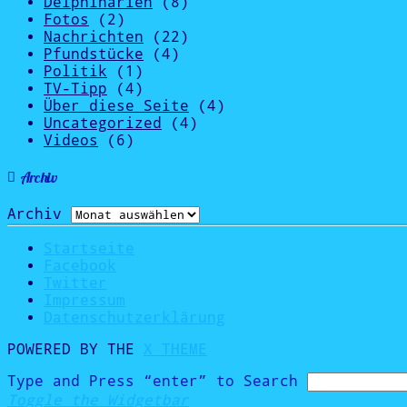
Delphinarien
(8)
Fotos
(2)
Nachrichten
(22)
Pfundstücke
(4)
Politik
(1)
TV-Tipp
(4)
Über diese Seite
(4)
Uncategorized
(4)
Videos
(6)
Archiv
Archiv
Startseite
Facebook
Twitter
Impressum
Datenschutzerklärung
POWERED BY THE
X THEME
Type and Press “enter” to Search
Toggle the Widgetbar