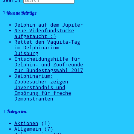
Search
Neueste Beiträge
Delphin auf dem Jupiter
Neue Videofundstücke
aufgetaucht :)
Rettet den Vaquita-Tag
im Delphinarium
Duisburg
Entscheidungshilfe für
Delphin- und Zoofreunde
zur Bundestagswahl 2017
Delphinarium:
Zoobesucher zeigen
Unverständnis und
Empörung für freche
Demonstranten
Kategorien
Aktionen
(1)
Allgemein
(7)