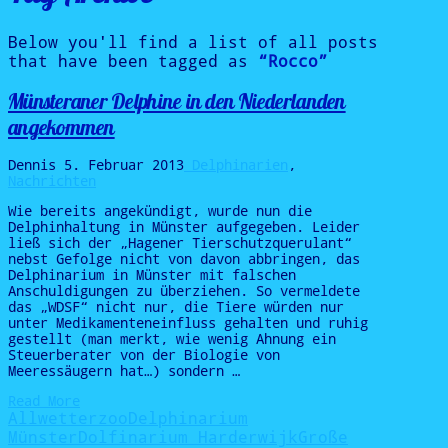
Below you'll find a list of all posts
that have been tagged as
“Rocco”
Münsteraner Delphine in den Niederlanden
angekommen
Dennis
5. Februar 2013
Delphinarien
,
Nachrichten
Wie bereits angekündigt, wurde nun die
Delphinhaltung in Münster aufgegeben. Leider
ließ sich der „Hagener Tierschutzquerulant“
nebst Gefolge nicht von davon abbringen, das
Delphinarium in Münster mit falschen
Anschuldigungen zu überziehen. So vermeldete
das „WDSF“ nicht nur, die Tiere würden nur
unter Medikamenteneinfluss gehalten und ruhig
gestellt (man merkt, wie wenig Ahnung ein
Steuerberater von der Biologie von
Meeressäugern hat…) sondern …
Read More
Allwetterzoo
Delphinarium
Münster
Dolfinarium Harderwijk
Große