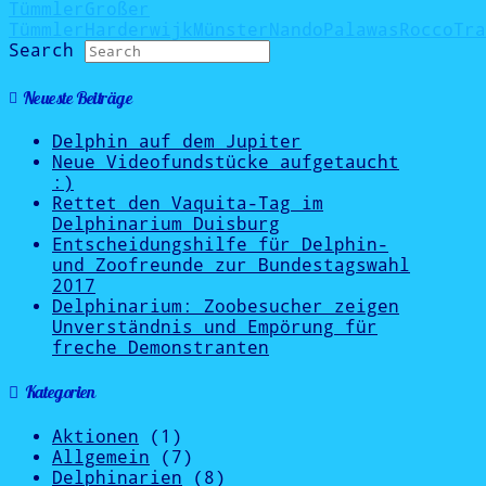
Tümmler
Großer
Tümmler
Harderwijk
Münster
Nando
Palawas
Rocco
Tra
Search
Neueste Beiträge
Delphin auf dem Jupiter
Neue Videofundstücke aufgetaucht
:)
Rettet den Vaquita-Tag im
Delphinarium Duisburg
Entscheidungshilfe für Delphin-
und Zoofreunde zur Bundestagswahl
2017
Delphinarium: Zoobesucher zeigen
Unverständnis und Empörung für
freche Demonstranten
Kategorien
Aktionen
(1)
Allgemein
(7)
Delphinarien
(8)