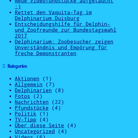
Neue Videofundstücke aufgetaucht
:)
Rettet den Vaquita-Tag im
Delphinarium Duisburg
Entscheidungshilfe für Delphin-
und Zoofreunde zur Bundestagswahl
2017
Delphinarium: Zoobesucher zeigen
Unverständnis und Empörung für
freche Demonstranten
Kategorien
Aktionen
(1)
Allgemein
(7)
Delphinarien
(8)
Fotos
(2)
Nachrichten
(22)
Pfundstücke
(4)
Politik
(1)
TV-Tipp
(4)
Über diese Seite
(4)
Uncategorized
(4)
Videos
(6)