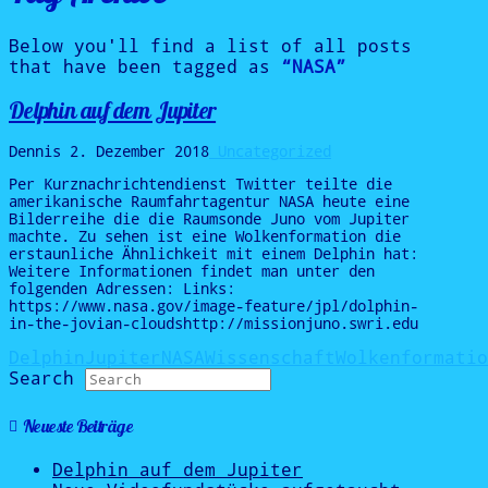
Below you'll find a list of all posts
that have been tagged as
“NASA”
Delphin auf dem Jupiter
Dennis
2. Dezember 2018
Uncategorized
Per Kurznachrichtendienst Twitter teilte die
amerikanische Raumfahrtagentur NASA heute eine
Bilderreihe die die Raumsonde Juno vom Jupiter
machte. Zu sehen ist eine Wolkenformation die
erstaunliche Ähnlichkeit mit einem Delphin hat:
Weitere Informationen findet man unter den
folgenden Adressen: Links:
https://www.nasa.gov/image-feature/jpl/dolphin-
in-the-jovian-cloudshttp://missionjuno.swri.edu
Delphin
Jupiter
NASA
Wissenschaft
Wolkenformatio
Search
Neueste Beiträge
Delphin auf dem Jupiter