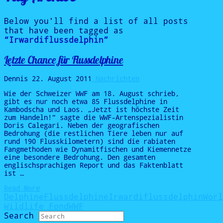
Below you'll find a list of all posts
that have been tagged as
“Irwardiflussdelphin”
Letzte Chance für Flussdelphine
Dennis
22. August 2011
Nachrichten
Wie der Schweizer WWF am 18. August schrieb,
gibt es nur noch etwa 85 Flussdelphine in
Kambodscha und Laos. „Jetzt ist höchste Zeit
zum Handeln!“ sagte die WWF-Artenspezialistin
Doris Calegari. Neben der geografischen
Bedrohung (die restlichen Tiere leben nur auf
rund 190 Flusskilometern) sind die rabiaten
Fangmethoden wie Dynamitfischen und Kiemennetze
eine besondere Bedrohung. Den gesamten
englischsprachigen Report und das Faktenblatt
ist …
Read More
Delphine
Flussdelphine
Irwardiflussdelphin
Worl
Wildlife Fond
WWF
Search