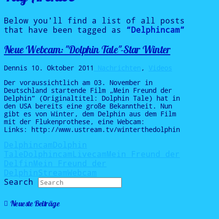
Below you'll find a list of all posts
that have been tagged as
“Delphincam”
Neue Webcam: "Dolphin Tale"-Star Winter
Dennis
10. Oktober 2011
Nachrichten
,
Videos
Der voraussichtlich am 03. November in
Deutschland startende Film „Mein Freund der
Delphin“ (Originaltitel: Dolphin Tale) hat in
den USA bereits eine große Bekanntheit. Nun
gibt es von Winter, dem Delphin aus dem Film
mit der Flukenprothese, eine Webcam:
Links: http://www.ustream.tv/winterthedolphin
Delphincam
Dolphin
Tale
Dolphincam
Livecam
Mein Freund der
Delfin
Mein Freund der
Delphin
Stream
Webcam
Search
Neueste Beiträge