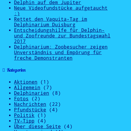
Delphin auf dem Jupiter
Neue Videofundstücke aufgetaucht
:)
Rettet den Vaquita-Tag im
Delphinarium Duisburg
Entscheidungshilfe für Delphin-
und Zoofreunde zur Bundestagswahl
2017
Delphinarium: Zoobesucher zeigen
Unverständnis und Empörung für
freche Demonstranten
Kategorien
Aktionen
(1)
Allgemein
(7)
Delphinarien
(8)
Fotos
(2)
Nachrichten
(22)
Pfundstücke
(4)
Politik
(1)
TV-Tipp
(4)
Über diese Seite
(4)