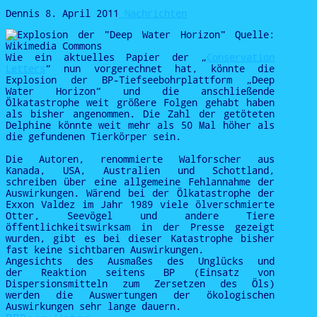
Dennis
8. April 2011
Nachrichten
Wie ein aktuelles Papier der „
Conservation
Letters
“ nun vorgerechnet hat, könnte die
Explosion der BP-Tiefseebohrplattform „Deep
Water Horizon“ und die anschließende
Ölkatastrophe weit größere Folgen gehabt haben
als bisher angenommen. Die Zahl der getöteten
Delphine könnte weit mehr als 50 Mal höher als
die gefundenen Tierkörper sein.
Die Autoren, renommierte Walforscher aus
Kanada, USA, Australien und Schottland,
schreiben über eine allgemeine Fehlannahme der
Auswirkungen. Wärend bei der Ölkatastrophe der
Exxon Valdez im Jahr 1989 viele ölverschmierte
Otter, Seevögel und andere Tiere
öffentlichkeitswirksam in der Presse gezeigt
wurden, gibt es bei dieser Katastrophe bisher
fast keine sichtbaren Auswirkungen.
Angesichts des Ausmaßes des Unglücks und
der Reaktion seitens BP (Einsatz von
Dispersionsmitteln zum Zersetzen des Öls)
werden die Auswertungen der ökologischen
Auswirkungen sehr lange dauern.