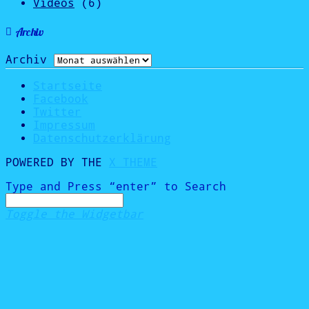
Videos
(6)
Archiv
Archiv
Startseite
Facebook
Twitter
Impressum
Datenschutzerklärung
POWERED BY THE
X THEME
Type and Press “enter” to Search
Toggle the Widgetbar