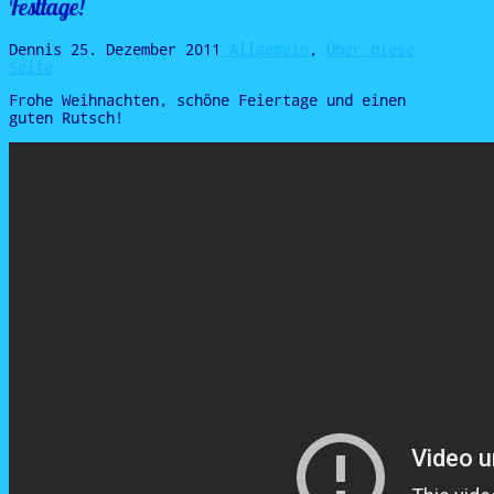
Festtage!
Dennis
25. Dezember 2011
Allgemein
,
Über diese
Seite
Frohe Weihnachten, schöne Feiertage und einen
guten Rutsch!