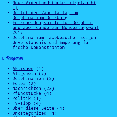
Neue Videofundstücke aufgetaucht
:)
Rettet den Vaquita-Tag im
Delphinarium Duisburg
Entscheidungshilfe für Delphin-
und Zoofreunde zur Bundestagswahl
2017
Delphinarium: Zoobesucher zeigen
Unverständnis und Empörung für
freche Demonstranten
Kategorien
Aktionen
(1)
Allgemein
(7)
Delphinarien
(8)
Fotos
(2)
Nachrichten
(22)
Pfundstücke
(4)
Politik
(1)
TV-Tipp
(4)
Über diese Seite
(4)
Uncategorized
(4)